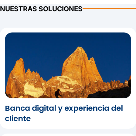
banking.
NUESTRAS SOLUCIONES
A través de la integración de datos internos y
externos, las instituciones financieras obtienen una
visión más completa y actualizada de sus clientes,
transformando información transaccional en insights
accionables que impulsan engagement, retención y
crecimiento de ingresos.
Gracias a modelos de Early Warning, scoring dinámico
y capacidades avanzadas de Decision Engine, la
plataforma evalúa continuamente el valor y riesgo del
cliente para identificar las mejores estrategias de
crecimiento, personalización o mitigación de riesgo en
tiempo real.
Banca digital y experiencia del
El resultado es una gestión de clientes más inteligente,
cliente
rentable y personalizada, capaz de fortalecer
relaciones, aumentar el Customer Lifetime Value (CLV)