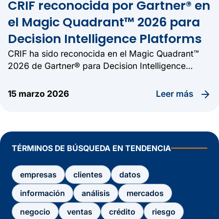
CRIF reconocida por Gartner® en
el Magic Quadrant™ 2026 para
Decision Intelligence Platforms
CRIF ha sido reconocida en el Magic Quadrant™
2026 de Gartner® para Decision Intelligence
Platforms, un hito que destaca su capacidad para
ofrecer soluciones avanzadas en la toma de
leer más
15 marzo 2026
decisiones basada en datos.
TÉRMINOS DE BÚSQUEDA EN TENDENCIA
empresas
clientes
datos
información
análisis
mercados
negocio
ventas
crédito
riesgo