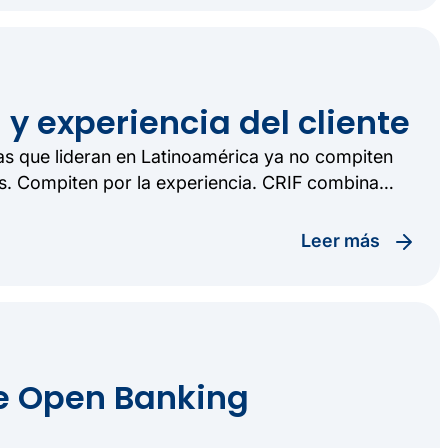
 y experiencia del cliente
ras que lideran en Latinoamérica ya no compiten
s. Compiten por la experiencia. CRIF combina
M, BFM y estrategias de Customer Lifetime Value
onstruya relaciones financieras más profundas, más
leer más
s.
e Open Banking