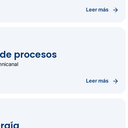
leer más
de procesos
mnicanal
leer más
ergía