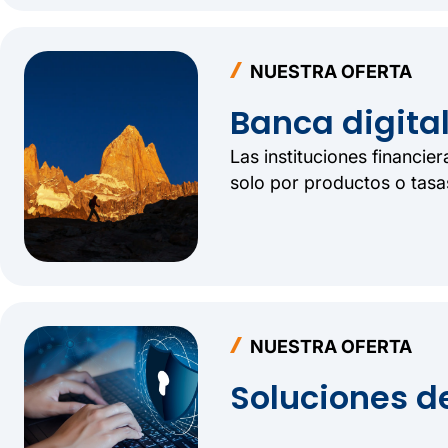
NUESTRA OFERTA
Banca digital
Las instituciones financie
solo por productos o tasa
inteligencia de datos, PF
para que tu institución c
rentables y más duradera
NUESTRA OFERTA
Soluciones d